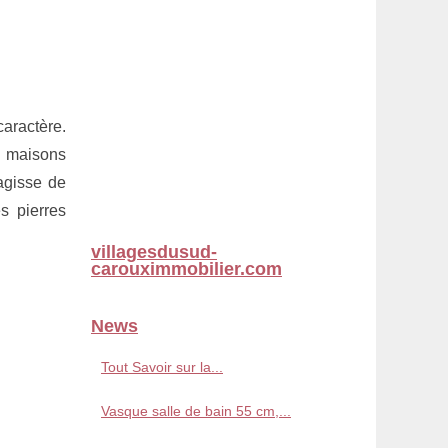
caractère.
s maisons
agisse de
s pierres
villagesdusud-
carouximmobilier.com
News
Tout Savoir sur la...
Vasque salle de bain 55 cm,...